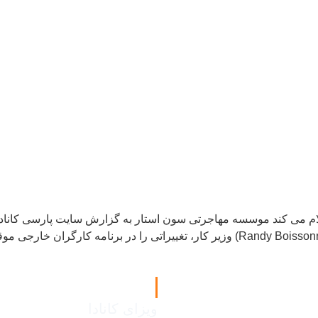
فید
انواع ویزا
ویزای کانادا