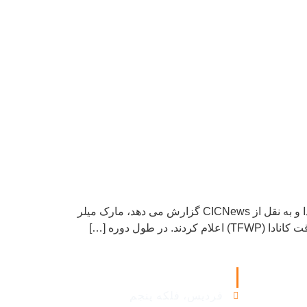
کانادا تغییراتی را در برنامه کارگران خارجی موقت اعلام می کند موسسه مهاجرتی سون استار به گزارش سایت پارسی کانادا و به نقل از CICNews گزارش می دهد، مارک میلر
اطلاعات تماس
فردیس، فلکه پنجم