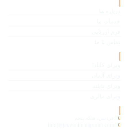
لینک های مفید
درباره ما
خدمات ما
فرم ارزیابی
تماس با ما
انواع ویزا
ویزای کانادا
ویزای آلمان
ویزای تایلند
ویزای مالزی
اطلاعات تماس
فردیس، فلکه پنجم
info[@]sevenimmigratim.com