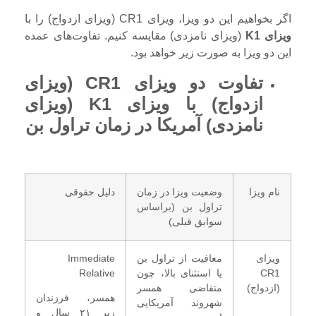
اگر بخواهیم این دو ویزا، ویزای CR1 (ویزای ازدواج) را با
ویزای K1
(ویزای نامزدی) مقایسه کنیم. تفاوت‌های عمده
این دو ویزا به صورت زیر خواهد بود.
تفاوت دو ویزای CR1 (ویزای
ازدواج) با ویزای K1 (ویزای
نامزدی) آمریکا در زمان تراول بن
نام ویزا
وضعیت ویزا در زمان
دلیل حقوقی
تراول بن (براساس
سوابق قبلی)
ویزای
معافیت از تراول بن
Immediate
CR1
یا استثنای بالا، چون
Relative
(ازدواج)
متقاضی همسر
همسر، فرزندان
شهروند آمریکایی
زیر ۲۱ سال و