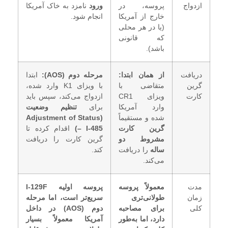
ازدواج
پروسه، در
ورود
نامزد به خاک آمریکا
خارج از آمریکا
انجام شود.
(یا در هر محلی
که قانونی
باشد).
دریافت
از همان ابتدا:
مرحله دوم (AOS):
ابتدا
گرین
متقاضی با
با ویزای K1 وارد شده،
کارت
ویزای CR1
ازدواج می‌کند، سپس باید
وارد آمریکا
برای
تنظیم وضعیت
شده و مستقیماً
(Adjustment of Status
گرین کارت
– I-485)
اقدام کرده تا
مشروط دو
گرین کارت را دریافت
ساله
را دریافت
کند.
می‌کند.
مدت
معمولاً پروسه
پروسه اولیه I-129F
زمان
طولانی‌تری
سریع‌تر است، اما مرحله
کلی
برای مصاحبه
دوم (AOS) در داخل
دارد، اما به‌طور
آمریکا معمولاً بسیار