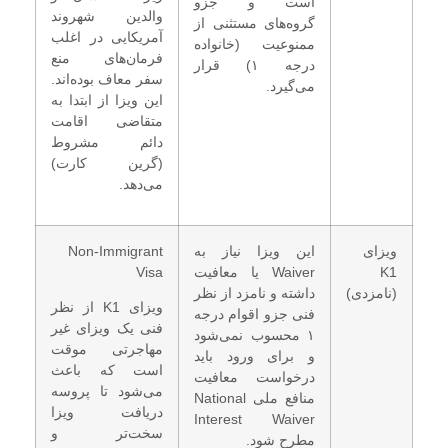
است و جزو
والدین شهروند
گروه‌های مستثنی از
آمریکایی در اغلب
ممنوعیت (خانواده
فرمان‌های منع
درجه ۱) قرار
سفر معاف بوده‌اند.
می‌گیرد.
این ویزا از ابتدا به
متقاضی اقامت
دائم مشروط
(گرین کارت)
می‌دهد.
ویزای
این ویزا نیاز به
Non-Immigrant
K1
Waiver یا معافیت
Visa
(نامزدی)
داشته و نامزد از نظر
ویزای K1 از نظر
فنی جزو اقوام درجه
فنی یک ویزای غیر
۱ محسوب نمی‌شود
مهاجرتی موقت
و برای ورود باید
است که باعث
درخواست معافیت
می‌شود تا پروسه
منافع ملی National
دریافت ویزا
Interest Waiver
سخت‌تر و
مطرح شود.