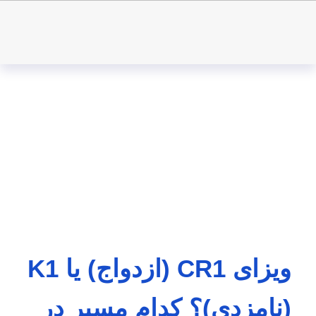
ویزای CR1 (ازدواج) یا K1
(نامزدی)؟ کدام مسیر در