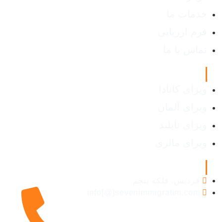
خدمات ما
فرم ارزیابی
تماس با ما
انواع ویزا
ویزای کانادا
ویزای آلمان
ویزای تایلند
ویزای مالزی
اطلاعات تماس
فردیس، فلکه پنجم
info[@]sevenimmigratim.com