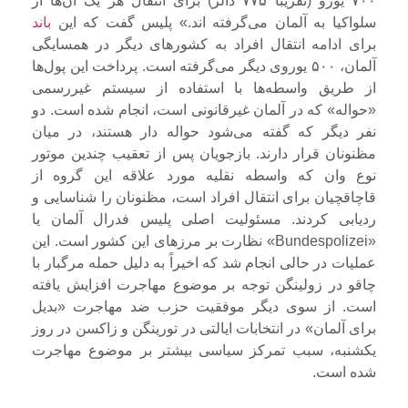
۷۰۰ یورو (تقریباً ۷۷۵ دالر) برای انتقال هر یک آن‌ها از
سلواکیا به آلمان می‌گرفته اند.» پلیس گفت که این
باند
برای ادامه انتقال افراد به کشورهای دیگر در همسایگی
آلمان، ۵۰۰ یوروی دیگر می‌گرفته است. پرداخت این پول‌ها
از طریق واسطه‌ها با استفاده از سیستم غیررسمی
«حواله» که در آلمان غیرقانونی است، انجام شده است. دو
نفر دیگر که گفته می‌شود حواله دار هستند، در میان
مظنونان قرار دارند. بازجویان پس از تعقیب چندین موتور
نوع وان که واسطه نقلیه مورد علاقه این گروه از
قاچاقچیان برای انتقال افراد است، مظنونان را شناسایی و
ردیابی کردند. مسئولیت اصلی پلیس فدرال آلمان یا
«Bundespolizei» نظارت بر مرزهای این کشور است. این
عملیات در حالی انجام شد که اخیراً به دلیل حمله مرگبار با
چاقو در زولینگن توجه بر موضوع مهاجرت افزایش یافته
است. از سوی دیگر موفقیت حزب ضد مهاجرت «بدیل
برای آلمان» در انتخابات ایالتی در تورینگن و زاکسن در روز
یکشنبه، سبب تمرکز سیاسی بیشتر بر موضوع مهاجرت
شده است.