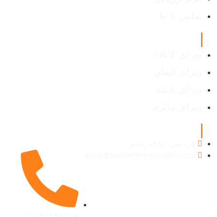
تماس با ما
انواع ویزا
ویزای کانادا
ویزای آلمان
ویزای تایلند
ویزای مالزی
اطلاعات تماس
فردیس، فلکه پنجم
info[@]sevenimmigratim.com
۰۲۶-۳۶۵۴۵۱۶۷