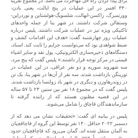
برای پیدا کردن راه حل مهاجرت می باشد. در مجموع تقریباً
۳۴۰ افسر در این عملیات در پنج ایالت، یعنی بادن-
وورتمبرگ، زاکسن-انهالت، شلسویگ-هولشتاین و نوردراین-
وستفالن شرکت داشتند. در شهر ینا از جمله واحدهای
تاکتیکی ویژه نیز در عملیات شرکت داشتند. پلیس درباره
عملیات روز چهارشنبه گفت: «هدف این اقدامات کشف و
ضبط شواهدی بود که می‌توانست جرایم را ثابت کند. اسناد،
دستگاه‌های ذخیره‌سازی الکترونیکی، پول نقد و سایر اشیاء
قیمتی در مرکز توجه قرار داشتند.» پلیس گفت که پنج مرد،
سه شهروند سوریه و دو نفر عراقی، در این عملیات در
تورینگن بازداشت شدند. سه نفر از آن‌ها در شهر ینا، یک تن
در زوندرهاوزن و دیگری در شهر باد زولتسا بازداشت شدند.
پلیس گفت که در مجموع ۱۸ نفر بین سنین ۲۳ تا ۵۷ ساله
در این قضیه مظنون هستند که از راننده گرفته تا
سازماندهندگان قاچاق را شامل می‌شوند.
پلیس در بیانیه ای گفت: «تحقیقات نشان می دهد که از
دسمبر ۲۰۲۲ حداقل ۱۴۰ نفر توسط این گروه از قاچاقچیان
به آلمان منتقل شده اند. گمان می‌رود که قاچاقچیان حدود