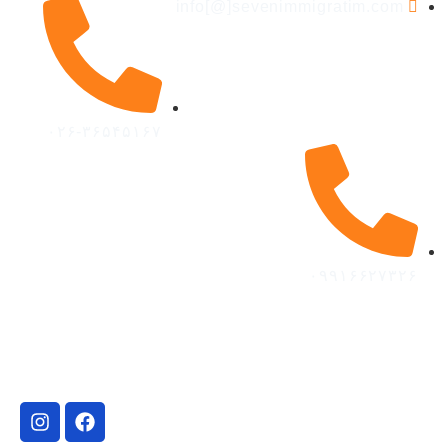
info[@]sevenimmigratim.com
۰۲۶-۳۶۵۴۵۱۶۷
۰۹۹۱۶۶۲۷۳۲۶
©تمام حقوق سایت سون استار محفوظ است 2024.
طراحی شده توسط علیرضا احمدی