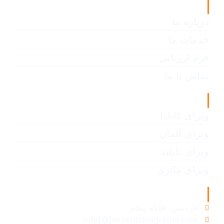
لینک های مفید
درباره ما
خدمات ما
فرم ارزیابی
تماس با ما
انواع ویزا
ویزای کانادا
ویزای آلمان
ویزای تایلند
ویزای مالزی
اطلاعات تماس
فردیس، فلکه پنجم
info[@]sevenimmigratim.com