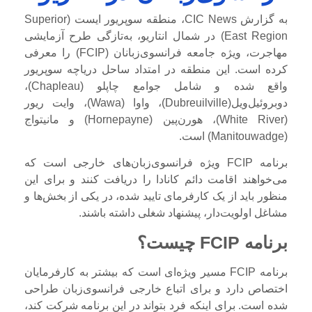
به گزارش CIC News، منطقه سوپریور ایست (Superior
East Region) در شمال انتاریو، به‌تازگی طرح آزمایشی
مهاجرت، ویژه جامعه فرانسوی‌زبانان (FCIP) را معرفی
کرده است. این منطقه در امتداد ساحل دریاچه سوپریور
واقع شده و شامل جوامع چاپلو (Chapleau)،
دوبروئیل‌ویل(Dubreuilville)، واوا (Wawa)، وایت ریور
(White River)، هورن‌پین (Hornepayne) و مانیتواج
(Manitouwadge) است.
برنامه FCIP ویژه فرانسوی‌زبان‌های خارجی است که
می‌خواهند اقامت دائم کانادا را دریافت کنند و برای این
منظور باید از یک کارفرمای تایید شده، در یکی از بخش‌ها و
مشاغل اولویت‌دار، پیشنهاد شغلی داشته باشند.
برنامه FCIP چیست؟
برنامه FCIP مسیر ویژه‌ای است که بیشتر به کارفرمایان
اختصاص دارد و برای اتباع خارجی فرانسوی‌زبان طراحی
شده است. برای اینکه فرد بتواند در این برنامه شرکت کند،