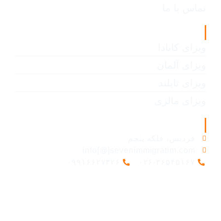
تماس با ما
انواع ویزا
ویزای کانادا
ویزای آلمان
ویزای تایلند
ویزای مالزی
اطلاعات تماس
فردیس، فلکه پنجم
info[@]sevenimmigratim.com
۰۹۹۱۶۶۲۷۳۲۶
۰۲۶-۳۶۵۴۵۱۶۷
©تمام حقوق سایت سون استار محفوظ است 2024.
طراحی شده توسط علیرضا احمدی